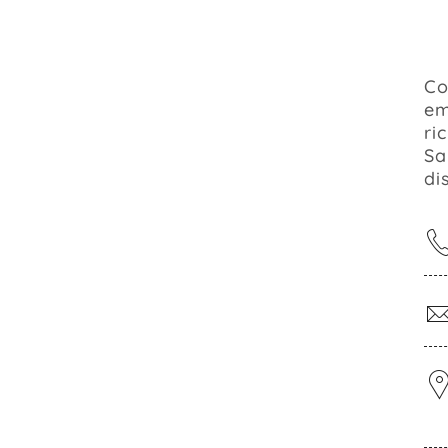
Co
em
ri
Sa
di